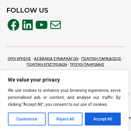
FOLLOW US
Facebook
Linkedin
YouTube
Mail
ΟΡΟΙ ΧΡΗΣΗΣ
-
ΑΣΦΑΛΕΙΑ ΣΥΝΑΛΛΑΓΩΝ
-
ΠΟΛΙΤΙΚΗ ΠΑΡΑΔΟΣΗΣ
-
ΠΟΛΙΤΙΚΗ ΕΠΙΣΤΡΟΦΩΝ
-
ΤΡΟΠΟΙ ΠΛΗΡΩΜΗΣ
We value your privacy
We use cookies to enhance your browsing experience, serve
personalised ads or content, and analyse our traffic. By
clicking "Accept All", you consent to our use of cookies.
Copyright © 2026 Vivamed All Rights Reserv
Customise
Reject All
Accept All
Κατασκευή Eshop
PurpleDot