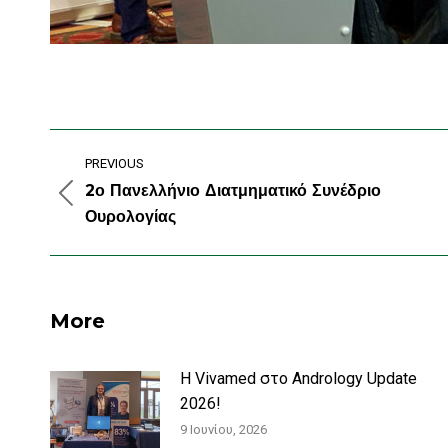
Post
PREVIOUS
navigation
2ο Πανελλήνιο Διατμηματικό Συνέδριο
Previous
Ουρολογίας
post:
More
Η Vivamed στο Andrology Update
2026!
9 Ιουνίου, 2026