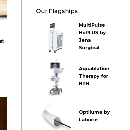
Our Flagships
MultiPulse
HoPLUS by
Jena
ιά
Surgical
Aquablation
Therapy for
BPH
Optilume by
Laborie