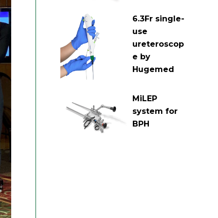
6.3Fr single-
use
ureteroscop
e by
Hugemed
MiLEP
system for
BPH