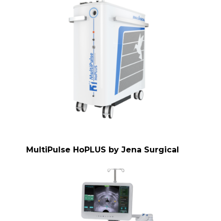
MultiPulse HoPLUS by Jena Surgical