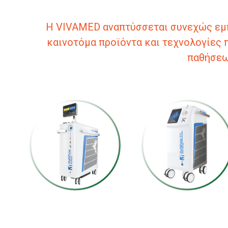
Η VIVAMED αναπτύσσεται συνεχώς εμπλ
καινοτόμα προϊόντα και τεχνολογίες
παθήσεω
MultiPulse HoPLUS
MultiPulse TFL