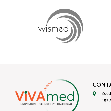
CONT
Zood
152 3