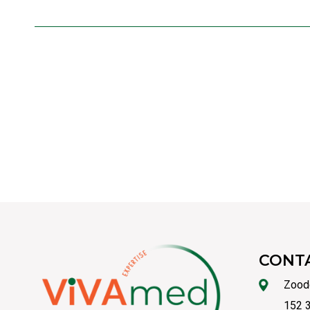
CONT
Zood
152 3