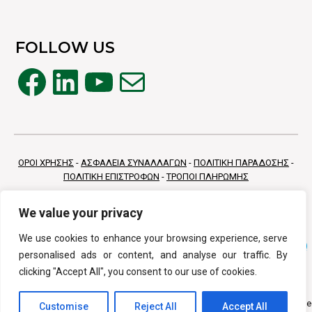
FOLLOW US
Facebook
Linkedin
YouTube
Mail
ΟΡΟΙ ΧΡΗΣΗΣ
-
ΑΣΦΑΛΕΙΑ ΣΥΝΑΛΛΑΓΩΝ
-
ΠΟΛΙΤΙΚΗ ΠΑΡΑΔΟΣΗΣ
-
ΠΟΛΙΤΙΚΗ ΕΠΙΣΤΡΟΦΩΝ
-
ΤΡΟΠΟΙ ΠΛΗΡΩΜΗΣ
We value your privacy
We use cookies to enhance your browsing experience, serve
personalised ads or content, and analyse our traffic. By
clicking "Accept All", you consent to our use of cookies.
Copyright © 2026 Vivamed All Rights Reserv
Customise
Reject All
Accept All