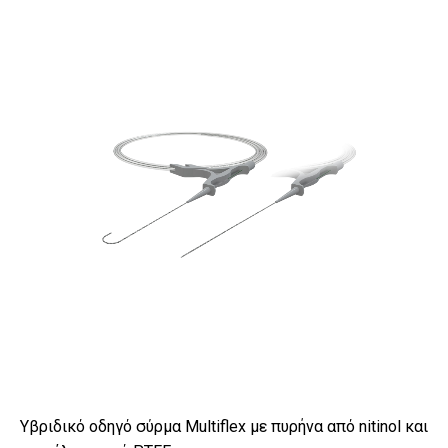
Υβριδικό οδηγό σύρμα Multiflex με πυρήνα από nitinol και